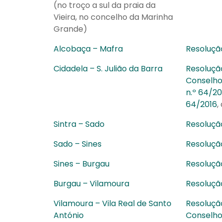
(no troço a sul da praia da
Vieira, no concelho da Marinha
Grande)
Alcobaça – Mafra
Resolução
Cidadela – S. Julião da Barra
Resolução
Conselho 
n.º 64/20
64/2016
,
Sintra – Sado
Resoluçã
Sado – Sines
Resolução
Sines – Burgau
Resolução
Burgau – Vilamoura
Resolução
Vilamoura – Vila Real de Santo
Resolução
António
Conselho 