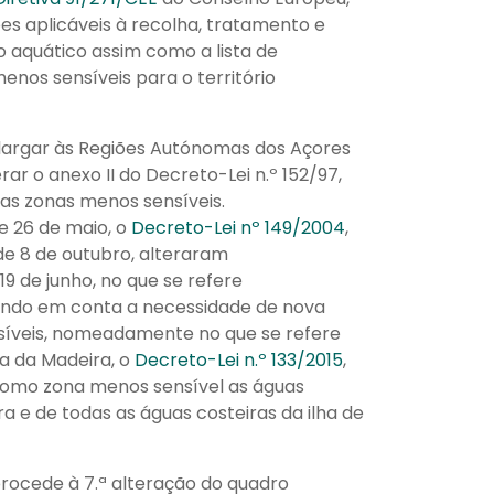
ões aplicáveis à recolha, tratamento e
 aquático assim como a lista de
enos sensíveis para o território
o alargar às Regiões Autónomas dos Açores
rar o anexo II do Decreto-Lei n.º 152/97,
das zonas menos sensíveis.
de 26 de maio, o
Decreto-Lei nº 149/2004
,
 de 8 de outubro, alteraram
 19 de junho, no que se refere
 Tendo em conta a necessidade de nova
síveis, nomeadamente no que se refere
a da Madeira, o
Decreto-Lei n.º 133/2015
,
ão como zona menos sensível as águas
ra e de todas as águas costeiras da ilha de
 procede à 7.ª alteração do quadro