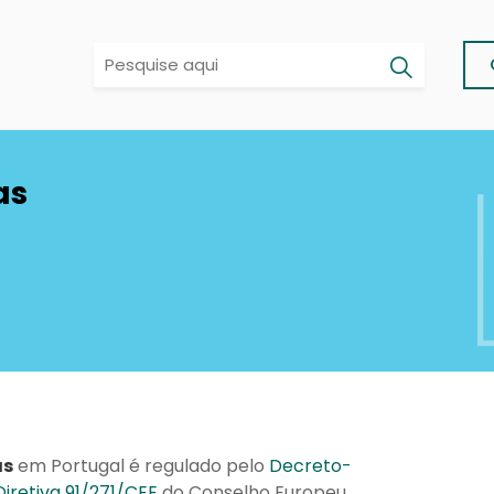
as
s
as
em Portugal é regulado pelo
Decreto-
Diretiva 91/271/CEE
do Conselho Europeu,