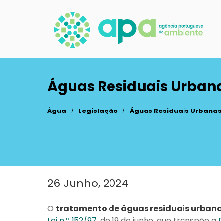
Passar
para
o
conteúdo
principal
Águas Residuais Urban
Água
Legislação
Águas Residuais Urbana
26 Junho, 2024
Main
content
O
tratamento de águas residuais urban
Lei n.º 152/97
, de 19 de junho, que transpõe a