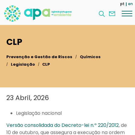
Passar
pt
en
para
Contac
o
nos
conteúdo
principal
CLP
Prevenção e Gestão de Riscos
Químicos
Legislação
CLP
23 Abril, 2026
Main
content
Legislação nacional
Versão consolidada do Decreto-lei n.º 220/2012
, de
10 de outubro, que assegura a execução na ordem