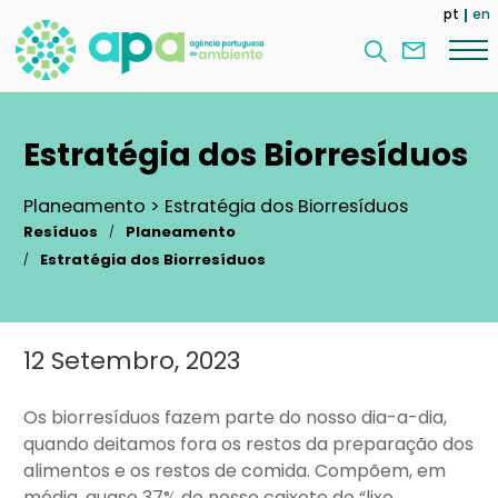
Passar
pt
en
para
Contac
o
nos
conteúdo
principal
Estratégia dos Biorresíduos
Planeamento > Estratégia dos Biorresíduos
Resíduos
Planeamento
Estratégia dos Biorresíduos
12 Setembro, 2023
Main
content
Os biorresíduos fazem parte do nosso dia-a-dia,
quando deitamos fora os restos da preparação dos
alimentos e os restos de comida. Compõem, em
média, quase 37% do nosso caixote do “lixo