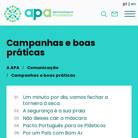
Passar
pt
en
para
Contac
o
nos
conteúdo
principal
Campanhas e boas
práticas
A APA
Comunicação
Campanhas e boas práticas
Um minuto por dia, vamos fechar a
torneira à seca
A segurança é a sua praia
Não deixes cair a máscara
Pacto Português para os Plásticos
Por um País com Bom Ar