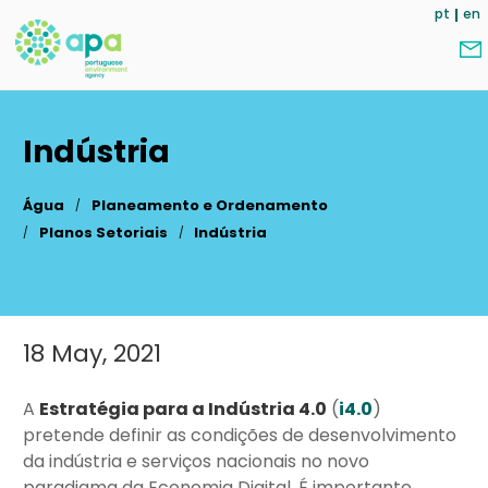
Skip
pt
en
to
main
content
Indústria
Água
Planeamento e Ordenamento
Planos Setoriais
Indústria
18 May, 2021
Main
content
A
Estratégia para a Indústria 4.0
(
i4.0
)
pretende definir as condições de desenvolvimento
da indústria e serviços nacionais no novo
paradigma da Economia Digital. É importante