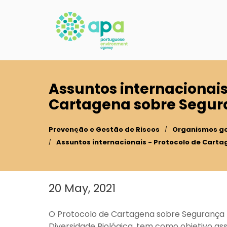
Skip
to
main
content
Assuntos internacionais
Cartagena sobre Segur
Prevenção e Gestão de Riscos
Organismos g
Assuntos internacionais - Protocolo de Cart
20 May, 2021
Main
content
O Protocolo de Cartagena sobre Segurança 
Diversidade Biológica, tem como objetivo a